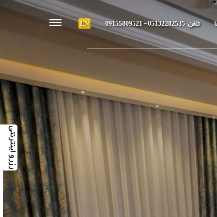
ا
تلفن:
05132282535 - 09155809521
EN